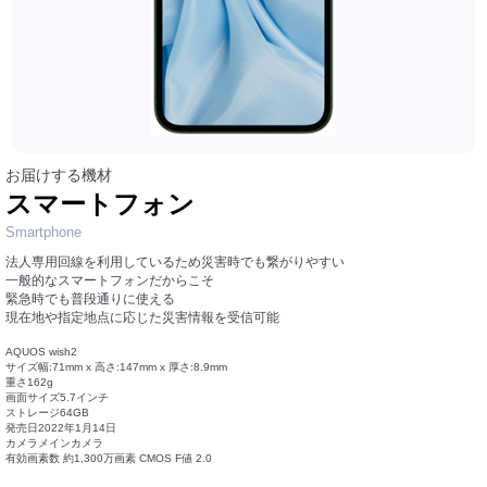
お届けする機材
スマートフォン
Smartphone
法人専用回線を利用しているため災害時でも繋がりやすい
一般的なスマートフォンだからこそ
緊急時でも普段通りに使える
現在地や指定地点に応じた災害情報を受信可能
AQUOS wish2
サイズ幅:71mm x 高さ:147mm x 厚さ:8.9mm
重さ162g
画面サイズ5.7インチ
ストレージ64GB
発売日2022年1月14日
カメラメインカメラ
有効画素数 約1,300万画素 CMOS F値 2.0