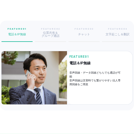
FEATURE01
FEATURE02
FEATURE03
FEATURE04
位置共有＆
電話＆IP無線
チャット
文字起こし＆翻訳
グループ通話
FEATURE01
電話＆IP無線
音声回線・データ回線どちらでも通話が可
能
音声回線は災害時でも繋がりやすい法人専
用回線をご用意